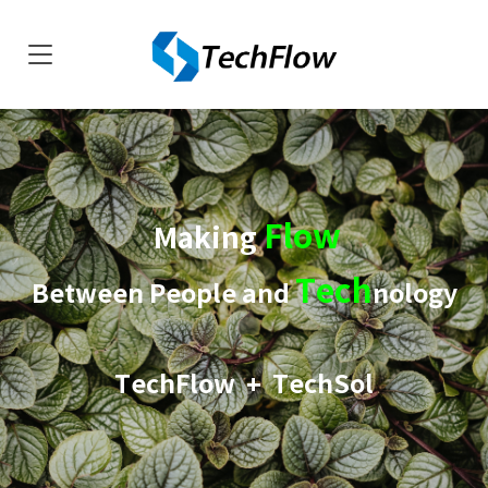
Flow
Making
Tech
Between People and
nology
TechFlow + TechSol